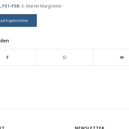
, F51-F58:
3. Martin Margreiter
ad Ergebnisliste
eilen
KT
NEWSLETTER