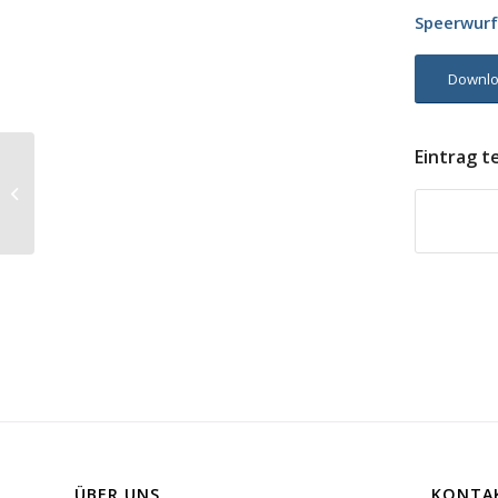
Speerwurf
Downlo
Eintrag t
Tiroler Meisterschaft
Sportschiessen, 13.09.2014, Wörgl
ÜBER UNS
KONTA