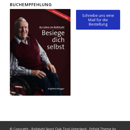
BUCHEMPFEHLUNG
Schreibe uns eine
Mail für die
Bestellung
© Copyright -
Rollstuhl Sport Club Tirol Unterland
-
Enfold Theme by