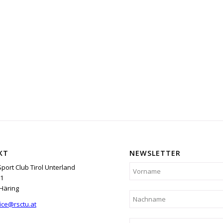
KT
NEWSLETTER
Sport Club Tirol Unterland
1
Häring
ice@rsctu.at