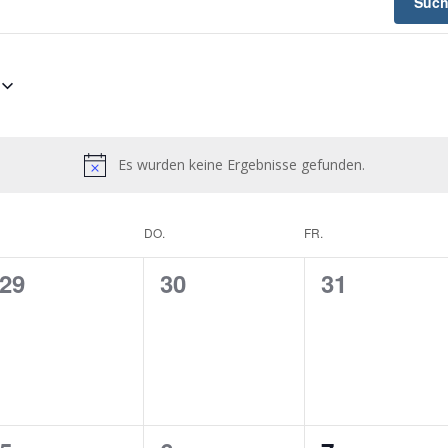
Such
Es wurden keine Ergebnisse gefunden.
DO.
FR.
0
0
0
29
30
31
en,
Veranstaltungen,
Veranstaltungen,
Veranstalt