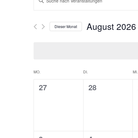
Suche
Schlüsselwort
und
eingeben.
Suche
Ansichten,
August 2026
nach
Dieser Monat
Navigation
Veranstaltungen
Datum
Schlüsselwort.
wählen.
Kalender
MO.
DI.
MI.
von
0
0
27
28
Veranstaltungen
Veranstaltungen,
Veranstaltung