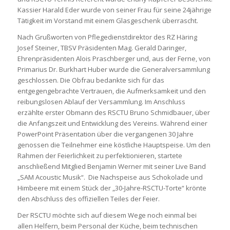
Kassier Harald Eder wurde von seiner Frau für seine 24jährige
Tätigkeit im Vorstand mit einem Glasgeschenk überrascht.
Nach Grußworten von Pflegedienstdirektor des RZ Häring
Josef Steiner, TBSV Präsidenten Mag. Gerald Daringer,
Ehrenpräsidenten Alois Praschberger und, aus der Ferne, von
Primarius Dr. Burkhart Huber wurde die Generalversammlung
geschlossen. Die Obfrau bedankte sich für das
entgegengebrachte Vertrauen, die Aufmerksamkeit und den
reibungslosen Ablauf der Versammlung. Im Anschluss
erzählte erster Obmann des RSCTU Bruno Schmidbauer, über
die Anfangszeit und Entwicklung des Vereins. Während einer
PowerPoint Präsentation über die vergangenen 30 Jahre
genossen die Teilnehmer eine köstliche Hauptspeise. Um den
Rahmen der Feierlichkeit zu perfektionieren, startete
anschließend Mitglied Benjamin Werner mit seiner Live Band
„SAM Acoustic Musik“. Die Nachspeise aus Schokolade und
Himbeere mit einem Stück der „30-Jahre-RSCTU-Torte“ krönte
den Abschluss des offiziellen Teiles der Feier.
Der RSCTU möchte sich auf diesem Wege noch einmal bei
allen Helfern, beim Personal der Küche, beim technischen