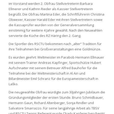
im Vorstand werden 2. Obfrau Stellvertreterin Barbara
Ellmerer und Kathrin Rieder als Kassier Stellvertreterin
begrüßt. Die Obfrau Martina Eder, die Schriftführerin Christina
Obwexer, Kassier Harald Eder mit ihren Stellvertretern sowie
die Kassaprüfer wurden von der Generalversammlung
einstimmig für weitere 4 Jahre gewählt. Nach den Neuwahlen
servierte die Küche des RZ Häring den 2. Gang.
Die Sportler des RSCTU bekommen nach „alter“ Tradition für
ihre Teilnahmen bei Großveranstaltungen eine Goldmünze.
Es wurden geehrt: Weltmeister im Parabob Hermann Ellmauer
mit seinem Trainer Andreas Kapfinger, Sportschütze Hubert
Aufschnaiter mit seinem Betreuer Alfred Bauhofer für die
Teilnahme bei der Weltmeisterschaft in Al Ain und
Billardmeister Emil Schranz für die Europameisterschaft in
Laško.
Die neugewählte Obfrau würdigte zum 30jährigen Jubiläum die
Gründungsmitglieder der ersten Stunde. Bruno Schmidbauer,
Hermann Gaun, Richard Altenberger, Sonja Rindler und
Salvatore Smarrazzo. Für seine langjährige Arbeit als TBSV
und RSCTU Tennis Referent wurde Charly Kapferer beschenkt.