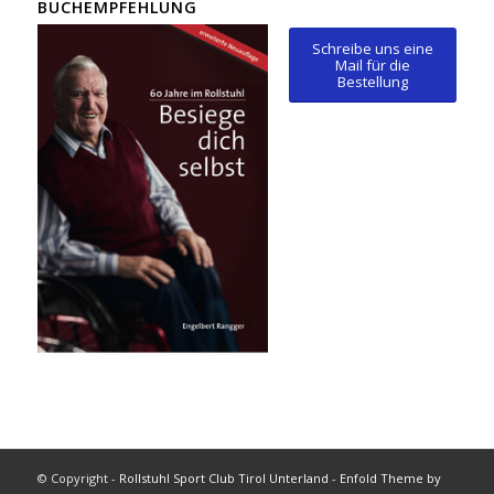
BUCHEMPFEHLUNG
Schreibe uns eine
Mail für die
Bestellung
© Copyright -
Rollstuhl Sport Club Tirol Unterland
-
Enfold Theme by