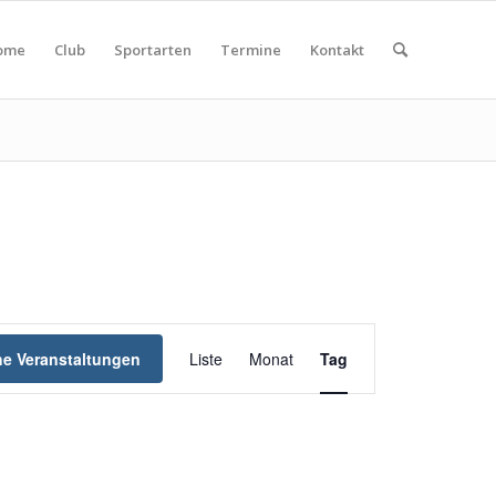
ome
Club
Sportarten
Termine
Kontakt
Veranstaltung
Ansichten-
e Veranstaltungen
Liste
Monat
Tag
Navigation