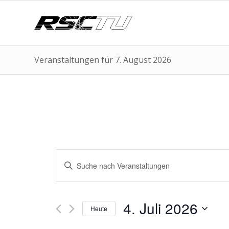
Veranstaltungen für 7. August 2026
Veranstaltungen
Bitte
Suche
Schlüsselwort
und
eingeben.
Suche
Ansichten,
4. Juli 2026
nach
Heute
Navigation
Veranstaltungen
Datum
Schlüsselwort.