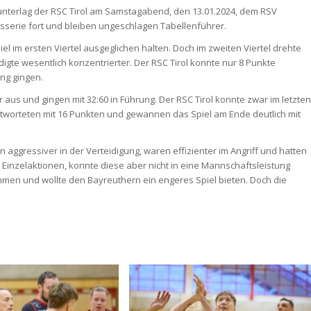
 unterlag der RSC Tirol am Samstagabend, den 13.01.2024, dem RSV
gesserie fort und bleiben ungeschlagen Tabellenführer.
el im ersten Viertel ausgeglichen halten. Doch im zweiten Viertel drehte
igte wesentlich konzentrierter. Der RSC Tirol konnte nur 8 Punkte
ung gingen.
r aus und gingen mit 32:60 in Führung. Der RSC Tirol konnte zwar im letzten
antworteten mit 16 Punkten und gewannen das Spiel am Ende deutlich mit
n aggressiver in der Verteidigung, waren effizienter im Angriff und hatten
te Einzelaktionen, konnte diese aber nicht in eine Mannschaftsleistung
men und wollte den Bayreuthern ein engeres Spiel bieten. Doch die