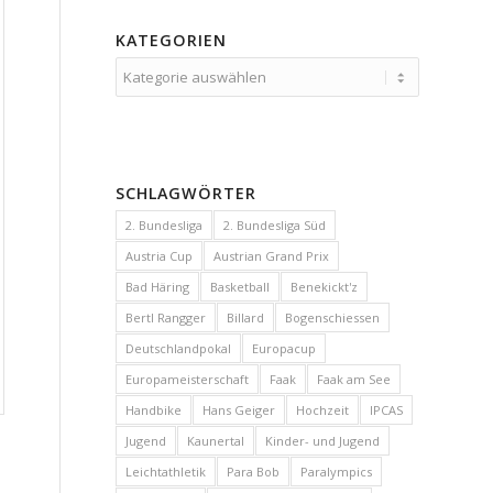
KATEGORIEN
Kategorien
SCHLAGWÖRTER
2. Bundesliga
2. Bundesliga Süd
Austria Cup
Austrian Grand Prix
Bad Häring
Basketball
Benekickt'z
Bertl Rangger
Billard
Bogenschiessen
Deutschlandpokal
Europacup
Europameisterschaft
Faak
Faak am See
Handbike
Hans Geiger
Hochzeit
IPCAS
Jugend
Kaunertal
Kinder- und Jugend
Leichtathletik
Para Bob
Paralympics