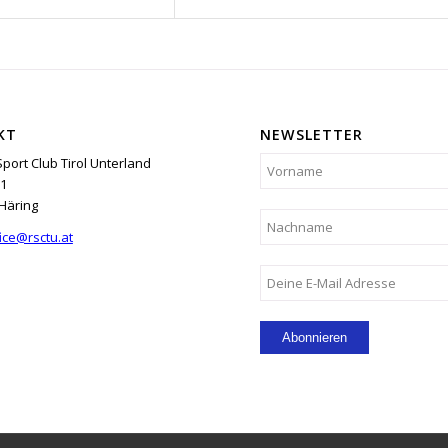
KT
NEWSLETTER
Sport Club Tirol Unterland
1
Häring
ice@rsctu.at