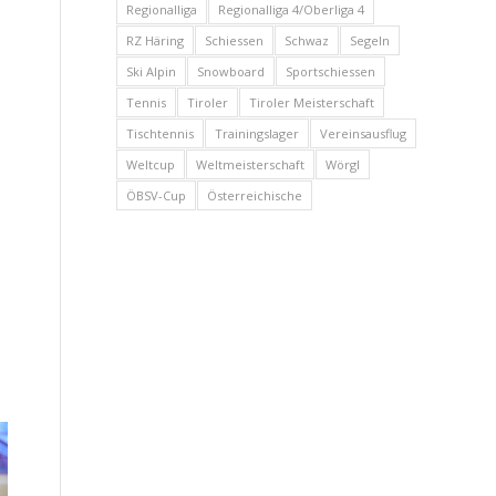
Regionalliga
Regionalliga 4/Oberliga 4
RZ Häring
Schiessen
Schwaz
Segeln
Ski Alpin
Snowboard
Sportschiessen
Tennis
Tiroler
Tiroler Meisterschaft
Tischtennis
Trainingslager
Vereinsausflug
Weltcup
Weltmeisterschaft
Wörgl
ÖBSV-Cup
Österreichische