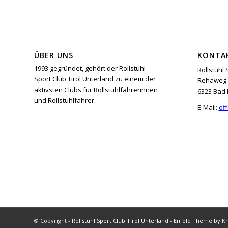
ÜBER UNS
KONTA
1993 gegründet, gehört der Rollstuhl
Rollstuhl 
Sport Club Tirol Unterland zu einem der
Rehaweg 
aktivsten Clubs für Rollstuhlfahrerinnen
6323 Bad 
und Rollstuhlfahrer.
E-Mail:
off
© Copyright -
Rollstuhl Sport Club Tirol Unterland
-
Enfold Theme by Kr