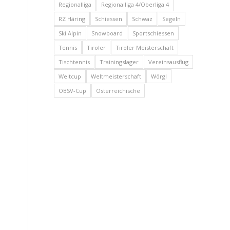
Regionalliga
Regionalliga 4/Oberliga 4
RZ Häring
Schiessen
Schwaz
Segeln
Ski Alpin
Snowboard
Sportschiessen
Tennis
Tiroler
Tiroler Meisterschaft
Tischtennis
Trainingslager
Vereinsausflug
Weltcup
Weltmeisterschaft
Wörgl
ÖBSV-Cup
Österreichische