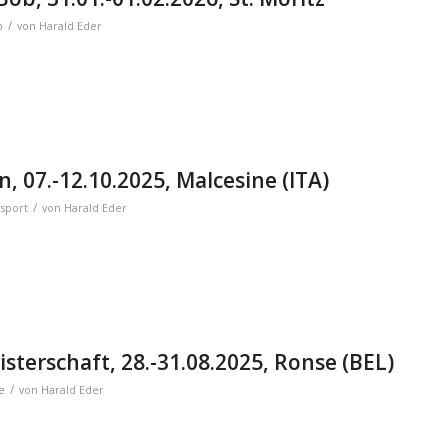
/
b
von
Harald Eder
, 07.-12.10.2025, Malcesine (ITA)
/
sport
von
Harald Eder
sterschaft, 28.-31.08.2025, Ronse (BEL)
/
e
von
Harald Eder