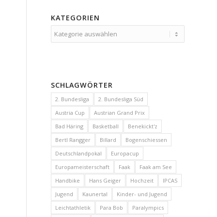
KATEGORIEN
Kategorien
SCHLAGWÖRTER
2. Bundesliga
2. Bundesliga Süd
Austria Cup
Austrian Grand Prix
Bad Häring
Basketball
Benekickt'z
Bertl Rangger
Billard
Bogenschiessen
Deutschlandpokal
Europacup
Europameisterschaft
Faak
Faak am See
Handbike
Hans Geiger
Hochzeit
IPCAS
Jugend
Kaunertal
Kinder- und Jugend
Leichtathletik
Para Bob
Paralympics