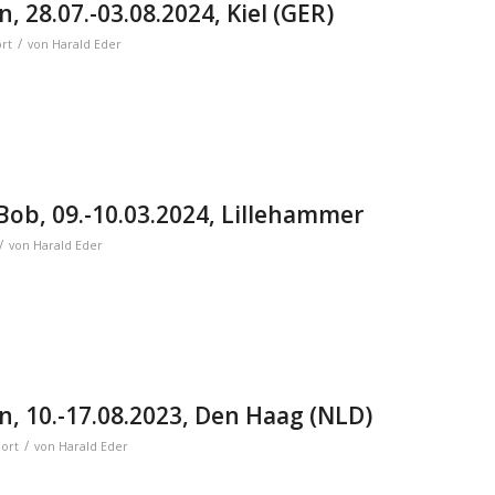
, 28.07.-03.08.2024, Kiel (GER)
/
rt
von
Harald Eder
Bob, 09.-10.03.2024, Lillehammer
/
von
Harald Eder
n, 10.-17.08.2023, Den Haag (NLD)
/
ort
von
Harald Eder