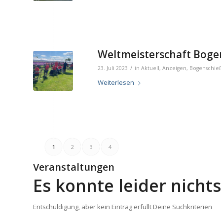
Weltmeisterschaft Bogens
/
23. Juli 2023
in
Aktuell
,
Anzeigen
,
Bogenschie
Weiterlesen
1
2
3
4
Veranstaltungen
Es konnte leider nich
Entschuldigung, aber kein Eintrag erfüllt Deine Suchkriterien