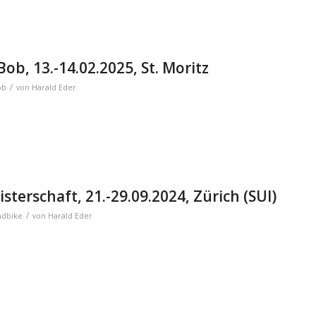
ob, 13.-14.02.2025, St. Moritz
/
ob
von
Harald Eder
sterschaft, 21.-29.09.2024, Zürich (SUI)
/
ndbike
von
Harald Eder