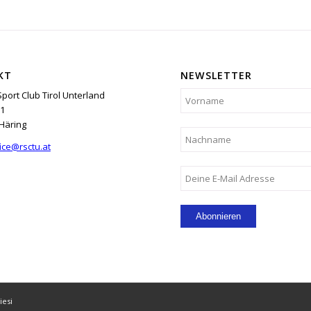
KT
NEWSLETTER
Sport Club Tirol Unterland
1
Häring
ice@rsctu.at
iesi