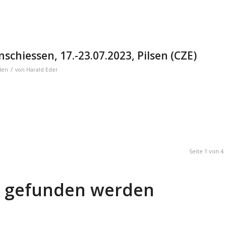
chiessen, 17.-23.07.2023, Pilsen (CZE)
/
ßen
von
Harald Eder
Seite 1 von 4
ts gefunden werden