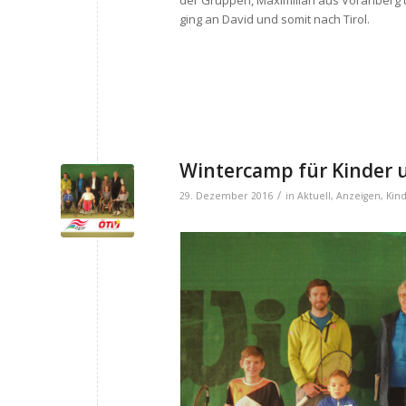
der Gruppen, Maximilian aus Vorarlberg u
ging an David und somit nach Tirol.
Wintercamp für Kinder u
/
29. Dezember 2016
in
Aktuell
,
Anzeigen
,
Kin