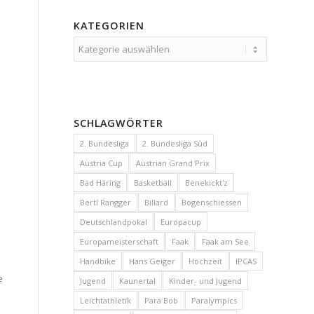
KATEGORIEN
Kategorien
SCHLAGWÖRTER
2. Bundesliga
2. Bundesliga Süd
Austria Cup
Austrian Grand Prix
Bad Häring
Basketball
Benekickt'z
Bertl Rangger
Billard
Bogenschiessen
Deutschlandpokal
Europacup
Europameisterschaft
Faak
Faak am See
Handbike
Hans Geiger
Hochzeit
IPCAS
e
Jugend
Kaunertal
Kinder- und Jugend
.
Leichtathletik
Para Bob
Paralympics