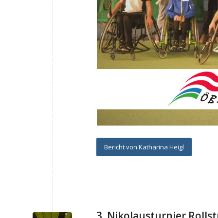
Bericht von Katharina Heigl
3. Nikolausturnier Rolls