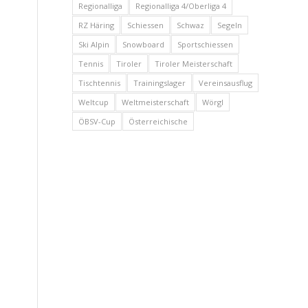
Regionalliga
Regionalliga 4/Oberliga 4
RZ Häring
Schiessen
Schwaz
Segeln
Ski Alpin
Snowboard
Sportschiessen
Tennis
Tiroler
Tiroler Meisterschaft
Tischtennis
Trainingslager
Vereinsausflug
Weltcup
Weltmeisterschaft
Wörgl
ÖBSV-Cup
Österreichische