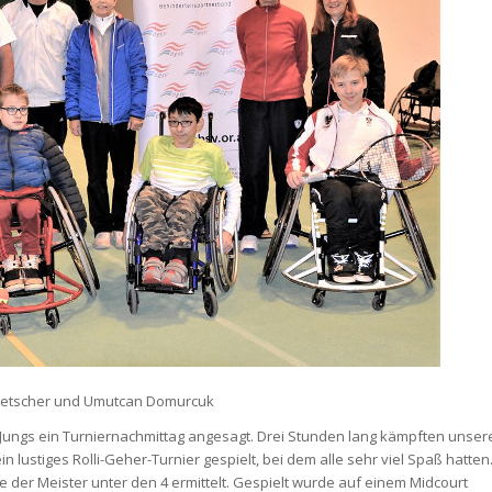
ob Wetscher und Umutcan Domurcuk
s Jungs ein Turniernachmittag angesagt. Drei Stunden lang kämpften unser
n lustiges Rolli-Geher-Turnier gespielt, bei dem alle sehr viel Spaß hatten
der Meister unter den 4 ermittelt. Gespielt wurde auf einem Midcourt