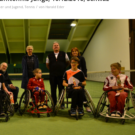
/
der und Jugend
,
Tennis
von
Harald Eder