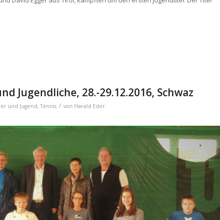
nd David Egger aus Tirol, kämpften um den ersten Jugendtitel. Der Titel
nd Jugendliche, 28.-29.12.2016, Schwaz
/
der und Jugend
,
Tennis
von
Harald Eder