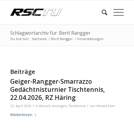
Schlagwortarchiv für: Bertl Rangger
Du bist hier:
Startseite
/
Bertl Rangger
/
Veranstaltungen
Beiträge
Geiger-Rangger-Smarrazzo
Gedächtnisturnier Tischtennis,
22.04.2026, RZ Häring
/
/
22. April 2026
in
Aktuell
,
Anzeigen
,
Tischtennis
von
Harald Eder
Weiterlesen