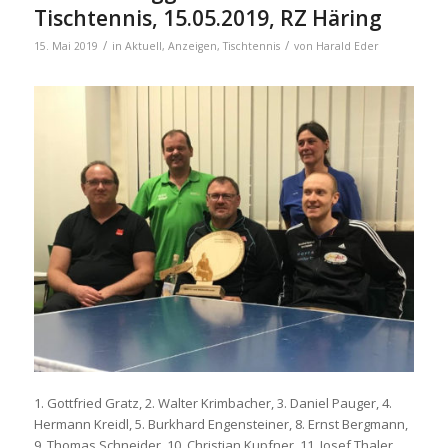
Tischtennis, 15.05.2019, RZ Häring
/
/
15. Mai 2019
in
Aktuell
,
Anzeigen
,
Tischtennis
von
Harald Eder
1. Gottfried Gratz, 2. Walter Krimbacher, 3. Daniel Pauger, 4.
Hermann Kreidl, 5. Burkhard Engensteiner, 8. Ernst Bergmann,
9. Thomas Schneider, 10. Christian Kupfner, 11. Josef Thaler,