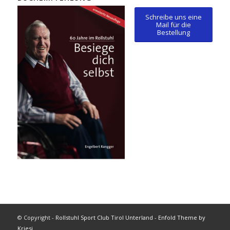
Schreibe uns eine
Mail für die
Bestellung
© Copyright -
Rollstuhl Sport Club Tirol Unterland
-
Enfold Theme by
Kriesi