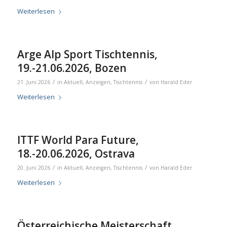
Weiterlesen
Arge Alp Sport Tischtennis,
19.-21.06.2026, Bozen
/
/
21. Juni 2026
in
Aktuell
,
Anzeigen
,
Tischtennis
von
Harald Eder
Weiterlesen
ITTF World Para Future,
18.-20.06.2026, Ostrava
/
/
20. Juni 2026
in
Aktuell
,
Anzeigen
,
Tischtennis
von
Harald Eder
Weiterlesen
Österreichische Meisterschaft