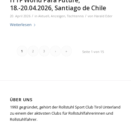
ITTF World Para Future,
18.-20.04.2026, Santiago de Chile
/
/
20. April 2026
in
Aktuell
,
Anzeigen
,
Tischtennis
von
Harald Eder
Weiterlesen
1
2
3
›
»
Seite 1 von 15
ÜBER UNS
1993 gegründet, gehört der Rollstuhl Sport Club Tirol Unterland
zu einem der aktivsten Clubs für Rollstuhlfahrerinnen und
Rollstuhlfahrer.