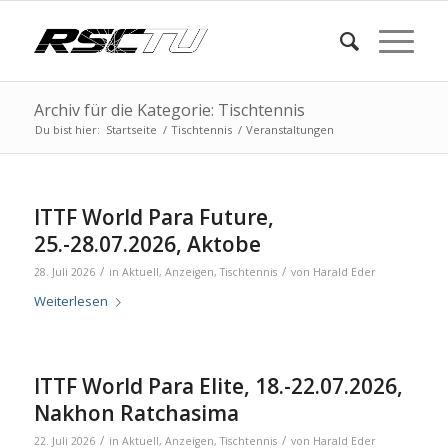
Archiv für die Kategorie: Tischtennis
Du bist hier:
Startseite
/
Tischtennis
/
Veranstaltungen
ITTF World Para Future,
25.-28.07.2026, Aktobe
/
/
28. Juli 2026
in
Aktuell
,
Anzeigen
,
Tischtennis
von
Harald Eder
Weiterlesen
ITTF World Para Elite, 18.-22.07.2026,
Nakhon Ratchasima
/
/
22. Juli 2026
in
Aktuell
,
Anzeigen
,
Tischtennis
von
Harald Eder