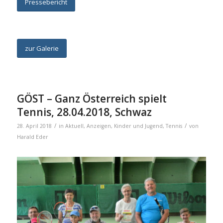
Pressebericht
zur Galerie
GÖST – Ganz Österreich spielt
Tennis, 28.04.2018, Schwaz
/
/
28. April 2018
in
Aktuell
,
Anzeigen
,
Kinder und Jugend
,
Tennis
von
Harald Eder