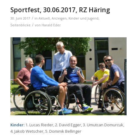
Sportfest, 30.06.2017, RZ Häring
/
30. Juni 2017
in
Aktuell
,
Anzeigen
,
Kinder und Jugend
,
/
Seitenblicke
von
Harald Eder
Kinder:
1. Lucas Rieder, 2. David Egger, 3. Umutcan Domurcuk,
4. Jakob Wetscher, 5. Dominik Bellinger