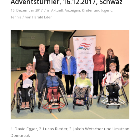
Adventsturnier, 16.12.2017, Schwaz
/
16. Dezember 2017
in
Aktuell
,
Anzeigen
,
Kinder und Jugend
,
/
Tennis
von
Harald Eder
1. David Egger, 2. Lucas Rieder, 3. Jakob Wetscher und Umutcan
Domurcuk