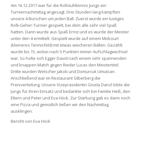
Am 16.12.2017 war für die Rollstuhltennis Jungs ein
Turniernachmittag angesagt. Drei Stunden lang kämpften
unsere 4 Burschen um jeden Ball. Zuerst wurde ein lustiges
Rolli-Geher-Turnier gespielt, bei dem alle sehr viel Spaß
hatten. Dann wurde aus Spaß Ernst und es wurde der Meister
unter den 4 ermittelt. Gespielt wurde auf einem Midcourt
(kleineres Tennisfeld) mit etwas weicheren Bällen. Gezählt
wurde bis 15, wobei nach 5 Punkten immer Aufschlagwechsel
war. So holte sich Egger David nach einem sehr spannenden
und knappen Match gegen Rieder Lucas den Meistertitel.
Dritte wurden Wetscher Jakob und Domurcuk Umutcan.
Anschließend war im Restaurant Silberberg die
Preisverteilung. Unsere Vizepräsidentin Gisela Danzl lobte die
Jungs für ihren Einsatz und bedankte sich bei Familie Heiß, den
Eltern und Peter und Eva Höck. Zur Stärkung gab es dann noch
eine Pizza und gemütlich ließen wir den Nachmittag
ausklingen.
Bericht von Eva Höck