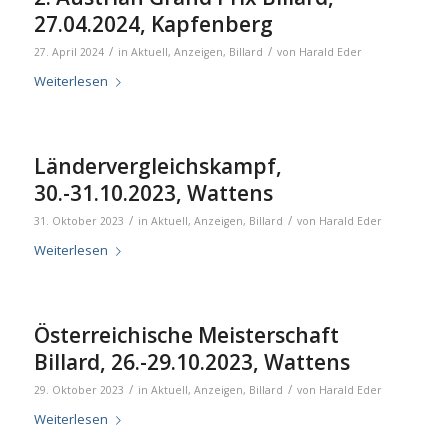
27.04.2024, Kapfenberg
/
/
27. April 2024
in
Aktuell
,
Anzeigen
,
Billard
von
Harald Eder
Weiterlesen
Ländervergleichskampf,
30.-31.10.2023, Wattens
/
/
31. Oktober 2023
in
Aktuell
,
Anzeigen
,
Billard
von
Harald Eder
Weiterlesen
Österreichische Meisterschaft
Billard, 26.-29.10.2023, Wattens
/
/
29. Oktober 2023
in
Aktuell
,
Anzeigen
,
Billard
von
Harald Eder
Weiterlesen