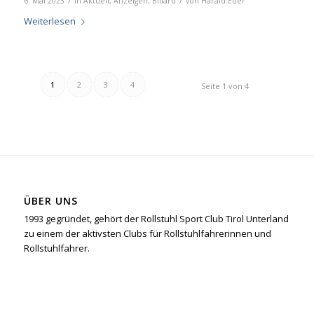
/
/
6. Mai 2023
in
Aktuell
,
Anzeigen
,
Billard
von
Harald Eder
Weiterlesen
1
2
3
4
Seite 1 von 4
ÜBER UNS
1993 gegründet, gehört der Rollstuhl Sport Club Tirol Unterland
zu einem der aktivsten Clubs für Rollstuhlfahrerinnen und
Rollstuhlfahrer.