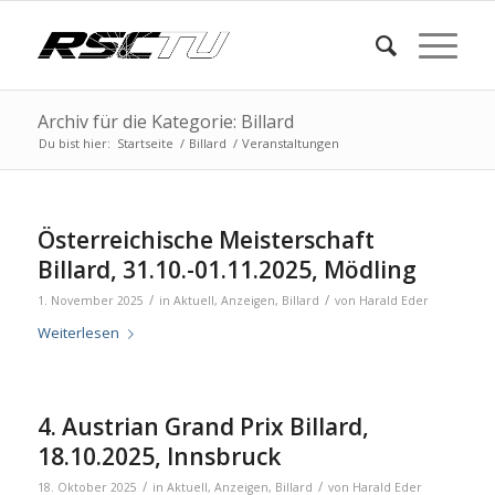
Archiv für die Kategorie: Billard
Du bist hier:
Startseite
/
Billard
/
Veranstaltungen
Österreichische Meisterschaft
Billard, 31.10.-01.11.2025, Mödling
/
/
1. November 2025
in
Aktuell
,
Anzeigen
,
Billard
von
Harald Eder
Weiterlesen
4. Austrian Grand Prix Billard,
18.10.2025, Innsbruck
/
/
18. Oktober 2025
in
Aktuell
,
Anzeigen
,
Billard
von
Harald Eder