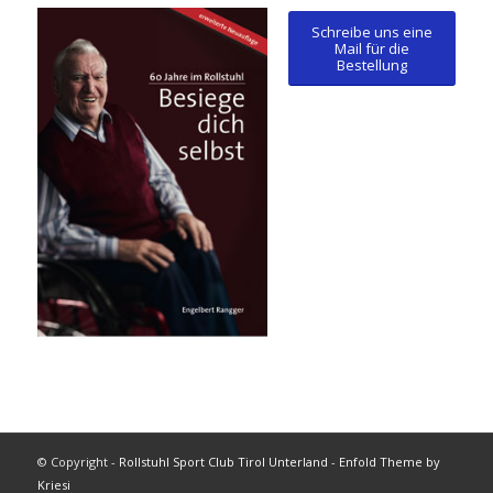
Schreibe uns eine
Mail für die
Bestellung
© Copyright -
Rollstuhl Sport Club Tirol Unterland
-
Enfold Theme by
Kriesi