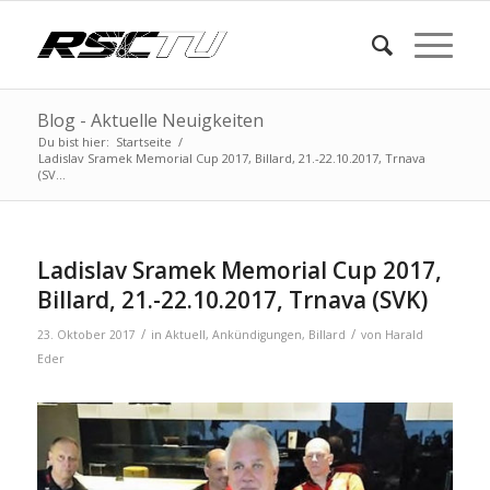
Blog - Aktuelle Neuigkeiten
Du bist hier:
Startseite
/
Ladislav Sramek Memorial Cup 2017, Billard, 21.-22.10.2017, Trnava
(SV...
Ladislav Sramek Memorial Cup 2017,
Billard, 21.-22.10.2017, Trnava (SVK)
/
/
23. Oktober 2017
in
Aktuell
,
Ankündigungen
,
Billard
von
Harald
Eder