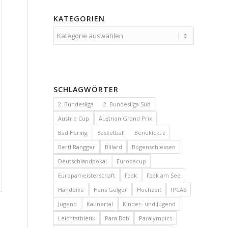
KATEGORIEN
Kategorien
SCHLAGWÖRTER
2. Bundesliga
2. Bundesliga Süd
Austria Cup
Austrian Grand Prix
Bad Häring
Basketball
Benekickt'z
Bertl Rangger
Billard
Bogenschiessen
Deutschlandpokal
Europacup
Europameisterschaft
Faak
Faak am See
Handbike
Hans Geiger
Hochzeit
IPCAS
Jugend
Kaunertal
Kinder- und Jugend
Leichtathletik
Para Bob
Paralympics