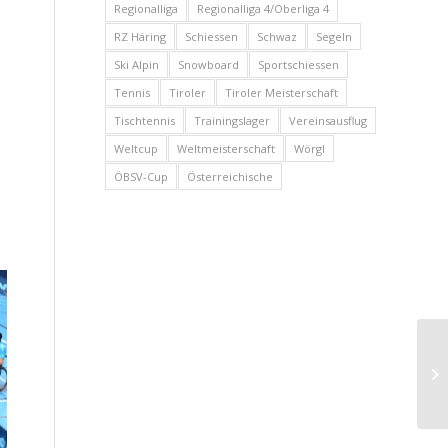
Regionalliga
Regionalliga 4/Oberliga 4
RZ Häring
Schiessen
Schwaz
Segeln
Ski Alpin
Snowboard
Sportschiessen
Tennis
Tiroler
Tiroler Meisterschaft
Tischtennis
Trainingslager
Vereinsausflug
Weltcup
Weltmeisterschaft
Wörgl
ÖBSV-Cup
Österreichische