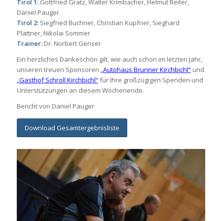
Tirol 1
:
Gottfried Gratz, Walter Krimbacher, Helmut Reiter,
Daniel Pauger
Tirol 2
:
Siegfried Buchner, Christian Kupfner, Sieghard
Plattner, Nikolai Sommer
Trainer
:
Dr. Norbert Genser
Ein herzliches Dankeschön gilt, wie auch schon im letzten Jahr,
unseren treuen Sponsoren
„Autohaus Brunner Kirchbichl“
und
„Gasthof Schroll Kirchbichl“
für Ihre großzügigen Spenden und
Unterstützungen an diesem Wochenende.
Bericht von Daniel Pauger
Download Gesamtergebnisliste