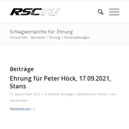
Schlagwortarchiv für: Ehrung
Du bist hier:
Startseite
/
Ehrung
/
Veranstaltungen
Beiträge
Ehrung für Peter Höck, 17.09.2021,
Stans
/
/
17. September 2021
in
Aktuell
,
Anzeigen
,
Seitenblicke
,
Tennis
von
Harald Eder
Weiterlesen