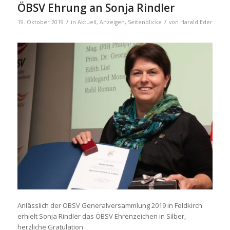
ÖBSV Ehrung an Sonja Rindler
/
/
19. Oktober 2019
in
Aktuell
,
Anzeigen
,
Seitenblicke
von
Harald Eder
Anlässlich der ÖBSV Generalversammlung 2019 in Feldkirch
erhielt Sonja Rindler das ÖBSV Ehrenzeichen in Silber,
herzliche Gratulation