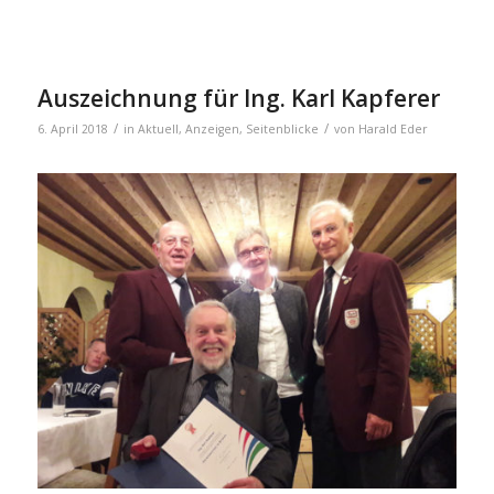
Auszeichnung für Ing. Karl Kapferer
/
/
6. April 2018
in
Aktuell
,
Anzeigen
,
Seitenblicke
von
Harald Eder