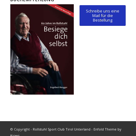
Schreibe uns eine
Mail für die
Bestellung
© Copyright -
Rollstuhl Sport Club Tirol Unterland
-
Enfold Theme by
Kriesi