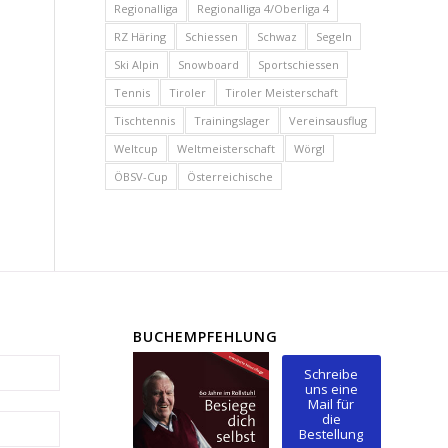
Regionalliga
Regionalliga 4/Oberliga 4
RZ Häring
Schiessen
Schwaz
Segeln
Ski Alpin
Snowboard
Sportschiessen
Tennis
Tiroler
Tiroler Meisterschaft
Tischtennis
Trainingslager
Vereinsausflug
Weltcup
Weltmeisterschaft
Wörgl
ÖBSV-Cup
Österreichische
BUCHEMPFEHLUNG
Schreibe
uns eine
Mail für
die
Bestellung