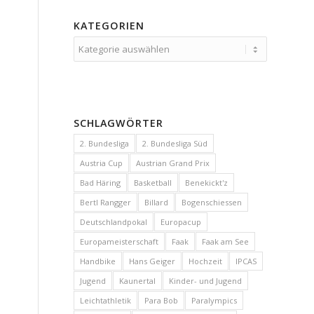
KATEGORIEN
Kategorien
SCHLAGWÖRTER
2. Bundesliga
2. Bundesliga Süd
Austria Cup
Austrian Grand Prix
Bad Häring
Basketball
Benekickt'z
Bertl Rangger
Billard
Bogenschiessen
Deutschlandpokal
Europacup
Europameisterschaft
Faak
Faak am See
Handbike
Hans Geiger
Hochzeit
IPCAS
Jugend
Kaunertal
Kinder- und Jugend
Leichtathletik
Para Bob
Paralympics