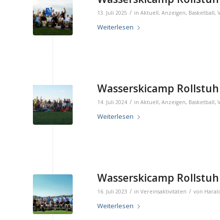
/
13. Juli 2025
in
Aktuell
,
Anzeigen
,
Basketball
,
Weiterlesen
Wasserskicamp Rollstuhl
/
14. Juli 2024
in
Aktuell
,
Anzeigen
,
Basketball
,
Weiterlesen
Wasserskicamp Rollstuhl
/
/
16. Juli 2023
in
Vereinsaktivitäten
von
Haral
Weiterlesen