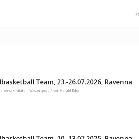
H
basketball Team, 23.-26.07.2026, Ravenna
/
Vereinsaktivitäten
,
Wassersport
von
Harald Eder
basketball Team, 10.-13.07.2025, Ravenna