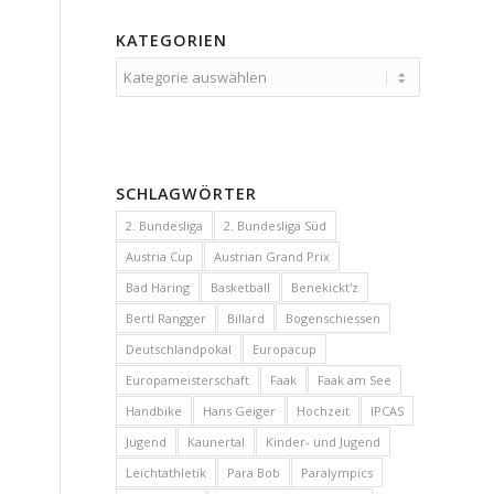
KATEGORIEN
Kategorien
SCHLAGWÖRTER
2. Bundesliga
2. Bundesliga Süd
Austria Cup
Austrian Grand Prix
Bad Häring
Basketball
Benekickt'z
Bertl Rangger
Billard
Bogenschiessen
Deutschlandpokal
Europacup
Europameisterschaft
Faak
Faak am See
Handbike
Hans Geiger
Hochzeit
IPCAS
Jugend
Kaunertal
Kinder- und Jugend
Leichtathletik
Para Bob
Paralympics