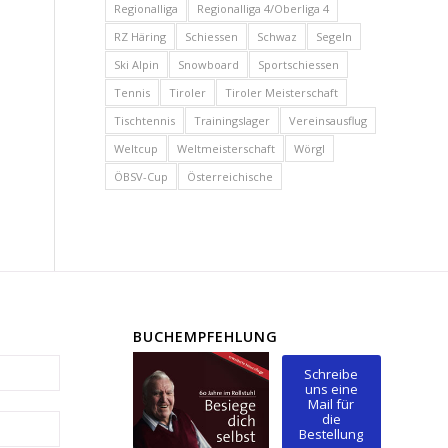
Regionalliga
Regionalliga 4/Oberliga 4
RZ Häring
Schiessen
Schwaz
Segeln
Ski Alpin
Snowboard
Sportschiessen
Tennis
Tiroler
Tiroler Meisterschaft
Tischtennis
Trainingslager
Vereinsausflug
Weltcup
Weltmeisterschaft
Wörgl
ÖBSV-Cup
Österreichische
BUCHEMPFEHLUNG
Schreibe
uns eine
Mail für
die
Bestellung