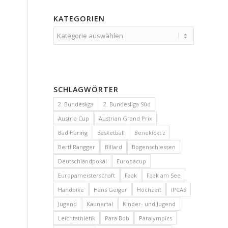
KATEGORIEN
Kategorien
SCHLAGWÖRTER
2. Bundesliga
2. Bundesliga Süd
Austria Cup
Austrian Grand Prix
Bad Häring
Basketball
Benekickt'z
Bertl Rangger
Billard
Bogenschiessen
Deutschlandpokal
Europacup
Europameisterschaft
Faak
Faak am See
Handbike
Hans Geiger
Hochzeit
IPCAS
Jugend
Kaunertal
Kinder- und Jugend
Leichtathletik
Para Bob
Paralympics