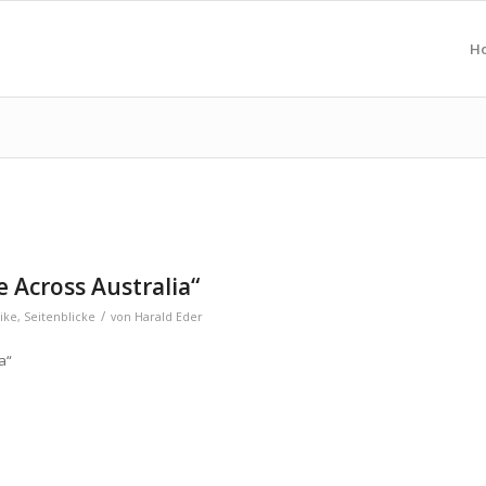
H
 Across Australia“
/
ike
,
Seitenblicke
von
Harald Eder
a“