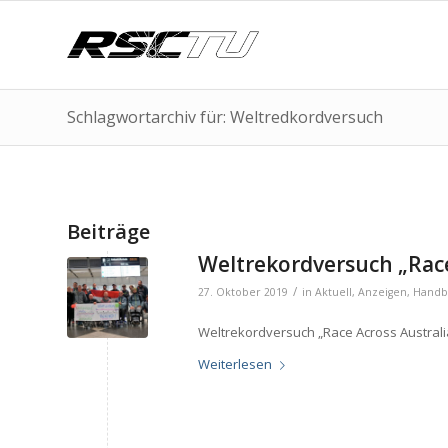
Schlagwortarchiv für: Weltredkordversuch
Beiträge
Weltrekordversuch „Race
/
27. Oktober 2019
in
Aktuell
,
Anzeigen
,
Handb
Weltrekordversuch „Race Across Australi
Weiterlesen