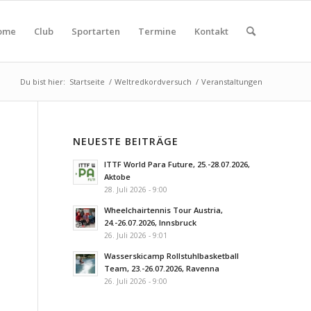
ome
Club
Sportarten
Termine
Kontakt
Du bist hier:
Startseite
/
Weltredkordversuch
/
Veranstaltungen
NEUESTE BEITRÄGE
ITTF World Para Future, 25.-28.07.2026,
Aktobe
28. Juli 2026 - 9:00
Wheelchairtennis Tour Austria,
24.-26.07.2026, Innsbruck
26. Juli 2026 - 9:01
Wasserskicamp Rollstuhlbasketball
Team, 23.-26.07.2026, Ravenna
26. Juli 2026 - 9:00