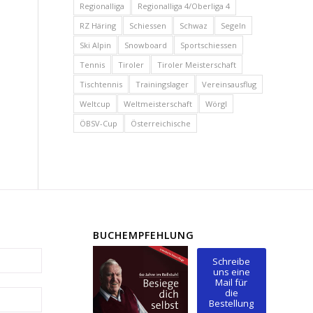
Regionalliga
Regionalliga 4/Oberliga 4
RZ Häring
Schiessen
Schwaz
Segeln
Ski Alpin
Snowboard
Sportschiessen
Tennis
Tiroler
Tiroler Meisterschaft
Tischtennis
Trainingslager
Vereinsausflug
Weltcup
Weltmeisterschaft
Wörgl
ÖBSV-Cup
Österreichische
BUCHEMPFEHLUNG
Schreibe
uns eine
Mail für
die
Bestellung