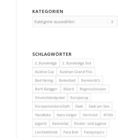
KATEGORIEN
Kategorien
SCHLAGWÖRTER
2. Bundesliga
2. Bundesliga Süd
Austria Cup
Austrian Grand Prix
Bad Häring
Basketball
Benekickt'z
Bertl Rangger
Billard
Bogenschiessen
Deutschlandpokal
Europacup
Europameisterschaft
Faak
Faak am See
Handbike
Hans Geiger
Hochzeit
IPCAS
Jugend
Kaunertal
Kinder- und Jugend
Leichtathletik
Para Bob
Paralympics