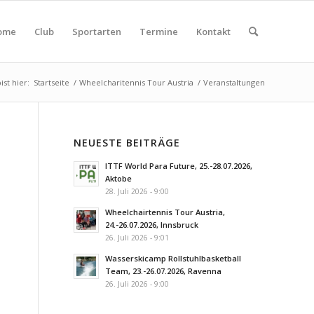
ome
Club
Sportarten
Termine
Kontakt
ist hier:
Startseite
/
Wheelcharitennis Tour Austria
/
Veranstaltungen
NEUESTE BEITRÄGE
ITTF World Para Future, 25.-28.07.2026,
Aktobe
28. Juli 2026 - 9:00
Wheelchairtennis Tour Austria,
24.-26.07.2026, Innsbruck
26. Juli 2026 - 9:01
Wasserskicamp Rollstuhlbasketball
Team, 23.-26.07.2026, Ravenna
26. Juli 2026 - 9:00