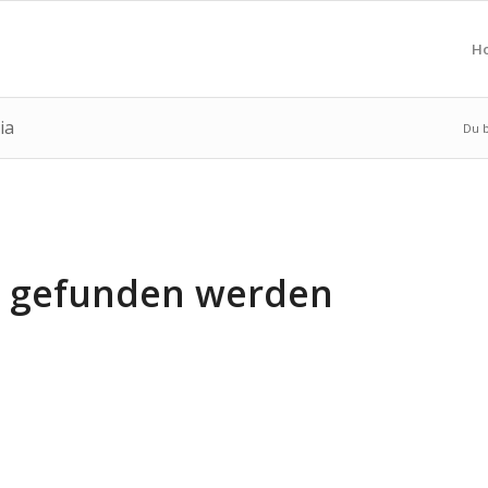
H
ia
Du b
ts gefunden werden