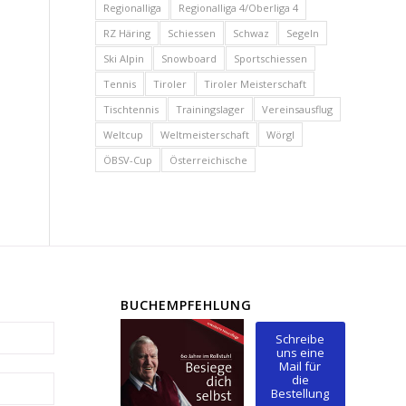
Regionalliga
Regionalliga 4/Oberliga 4
RZ Häring
Schiessen
Schwaz
Segeln
Ski Alpin
Snowboard
Sportschiessen
Tennis
Tiroler
Tiroler Meisterschaft
Tischtennis
Trainingslager
Vereinsausflug
Weltcup
Weltmeisterschaft
Wörgl
ÖBSV-Cup
Österreichische
BUCHEMPFEHLUNG
Schreibe
uns eine
Mail für
die
Bestellung