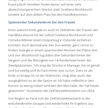
Friaul-Julisch Venetien findet dieser auf einer sehr
abwechslungsreichen Strecke statt. Svetlana Moshkovich
landete auf dem dritten Platz bei den Handbikerinnen.
Spannender Sekundenkrimi bei den Frauen
Einen wahren Krimi gab es auch im Zeitfahren der Frauen der
Handbike-Klasse H4, wo zuletzt Svetlana Moshkovich und
Cornelia Wibmer einen Doppelsieg in Ostende einfahren
konnten. Auch diesmal war das Duo wieder ganz vorne zu
finden, belegte in einem spannenden Rennen die Plätze drei
und vier. Moshkovich lag dabei drei Sekunden hinter der
Siegerin und die Winzigkeit von 14 Hundertstel hinter der
Zweitplatzierten. “Ich mag die Strecke in Maniago. Sie ist genial
und kurzweilig und du hast immer was zu tun. Dass es am
Ende so knapp ist, ist der Wahnsinn, zeigt aber auch, wie
ausgeglichen es an der Spitze ist. Ich habe vielleicht in den
Kurven zu wenig riskiert und wer den Mut hatte, der hat heute
gewonnen“, resümierte die Zeitfahrweltmeisterin von 2024.
Von Beginn an fand sich die Zeitfahrweltmeisterin in der
entscheidenden Gruppe und wiederholte ihr Ergebnis aus