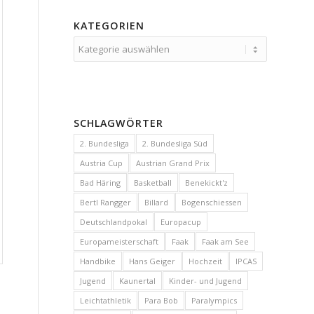
KATEGORIEN
Kategorien
SCHLAGWÖRTER
2. Bundesliga
2. Bundesliga Süd
Austria Cup
Austrian Grand Prix
Bad Häring
Basketball
Benekickt'z
Bertl Rangger
Billard
Bogenschiessen
Deutschlandpokal
Europacup
Europameisterschaft
Faak
Faak am See
Handbike
Hans Geiger
Hochzeit
IPCAS
Jugend
Kaunertal
Kinder- und Jugend
Leichtathletik
Para Bob
Paralympics