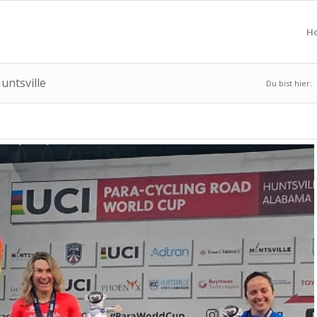
H
untsville
Du bist hier: