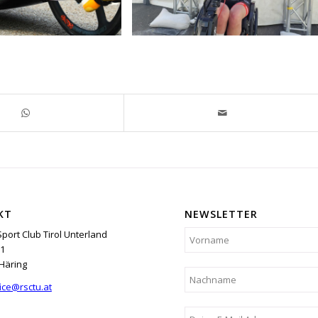
KT
NEWSLETTER
Sport Club Tirol Unterland
1
Häring
ice@rsctu.at