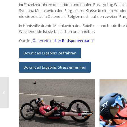
Im Einzelzeitfahren des dritten und finalen Paracycling-Weltcup
Svetlana Moshkovich den Sieg in ihrer Klasse in einem Hunderts
die sie zuletzt in Ostende in Belgien noch auf den zweiten Ran
In Huntsville drehte Moshkovich den Spieß um und baute ihre
Wochenende ist sie fast schon uneinholbar.
Quelle „
Österreichischer Radsportverband
“
Download Ergebnis Zeitfahren
Download Ergebnis Strassenrennen
Österreichische
Meisterschaft Segeln,
26.-28.05.2023, Velden