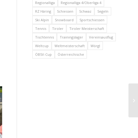
Regionalliga
Regionalliga 4/Oberliga 4
RZ Häring
Schiessen
Schwaz
Segeln
Ski Alpin
Snowboard
Sportschiessen
Tennis
Tiroler
Tiroler Meisterschaft
Tischtennis
Trainingslager
Vereinsausflug
Weltcup
Weltmeisterschaft
Wörgl
ÖBSV-Cup
Österreichische