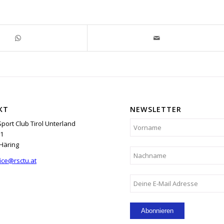
KT
NEWSLETTER
Sport Club Tirol Unterland
1
Häring
ice@rsctu.at