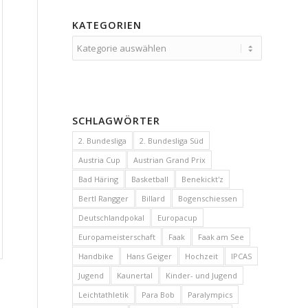
KATEGORIEN
Kategorien
SCHLAGWÖRTER
2. Bundesliga
2. Bundesliga Süd
Austria Cup
Austrian Grand Prix
Bad Häring
Basketball
Benekickt'z
Bertl Rangger
Billard
Bogenschiessen
Deutschlandpokal
Europacup
Europameisterschaft
Faak
Faak am See
Handbike
Hans Geiger
Hochzeit
IPCAS
Jugend
Kaunertal
Kinder- und Jugend
Leichtathletik
Para Bob
Paralympics