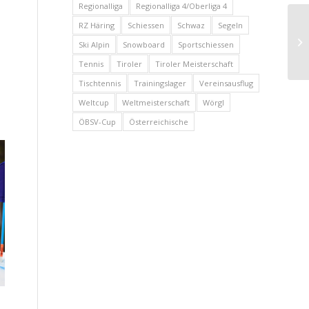
Regionalliga
Regionalliga 4/Oberliga 4
RZ Häring
Schiessen
Schwaz
Segeln
Ski Alpin
Snowboard
Sportschiessen
Tennis
Tiroler
Tiroler Meisterschaft
Tischtennis
Trainingslager
Vereinsausflug
Weltcup
Weltmeisterschaft
Wörgl
ÖBSV-Cup
Österreichische