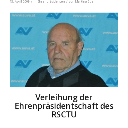
/
/
15. April 2009
in
Ehrenpräsidenten
von
Martina Eder
Verleihung der
Ehrenpräsidentschaft des
RSCTU