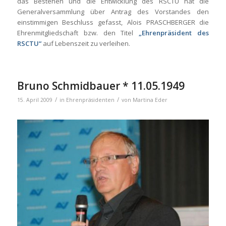
das Bestehen und die Entwicklung des RSCTU hat die
Generalversammlung über Antrag des Vorstandes den
einstimmigen Beschluss gefasst, Alois PRASCHBERGER die
Ehrenmitgliedschaft bzw. den Titel
„Ehrenpräsident des
RSCTU“
auf Lebenszeit zu verleihen.
Bruno Schmidbauer * 11.05.1949
/
/
15. April 2009
in
Ehrenpräsidenten
von
Martina Eder