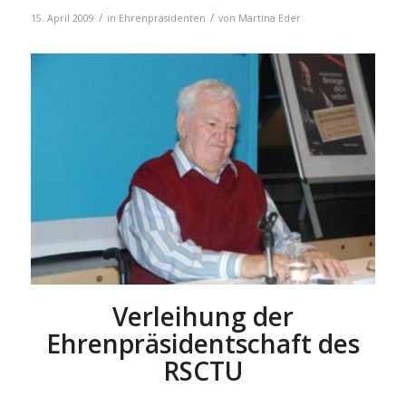
/
/
15. April 2009
in
Ehrenpräsidenten
von
Martina Eder
Verleihung der
Ehrenpräsidentschaft des
RSCTU