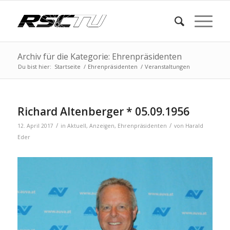
Archiv für die Kategorie: Ehrenpräsidenten
Du bist hier:
Startseite
/
Ehrenpräsidenten
/
Veranstaltungen
Richard Altenberger * 05.09.1956
/
/
12. April 2017
in
Aktuell
,
Anzeigen
,
Ehrenpräsidenten
von
Harald
Eder