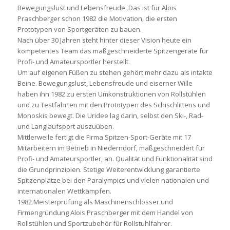
Bewegungslust und Lebensfreude. Das ist für Alois
Praschberger schon 1982 die Motivation, die ersten
Prototypen von Sportgeräten zu bauen.
Nach über 30 Jahren steht hinter dieser Vision heute ein
kompetentes Team das maßgeschneiderte Spitzengeräte für
Profi- und Amateursportler herstellt.
Um auf eigenen Füßen zu stehen gehört mehr dazu als intakte
Beine. Bewegungslust, Lebensfreude und eiserner Wille
haben ihn 1982 zu ersten Umkonstruktionen von Rollstühlen
und zu Testfahrten mit den Prototypen des Schischlittens und
Monoskis bewegt. Die Uridee lag darin, selbst den Ski-, Rad-
und Langlaufsport auszuüben.
Mittlerweile fertigt die Firma Spitzen-Sport-Geräte mit 17
Mitarbeitern im Betrieb in Niederndorf, maßgeschneidert für
Profi- und Amateursportler, an. Qualität und Funktionalität sind
die Grundprinzipien. Stetige Weiterentwicklung garantierte
Spitzenplätze bei den Paralympics und vielen nationalen und
internationalen Wettkämpfen.
1982 Meisterprüfung als Maschinenschlosser und
Firmengründung Alois Praschberger mit dem Handel von
Rollstühlen und Sportzubehör für Rollstuhlfahrer.