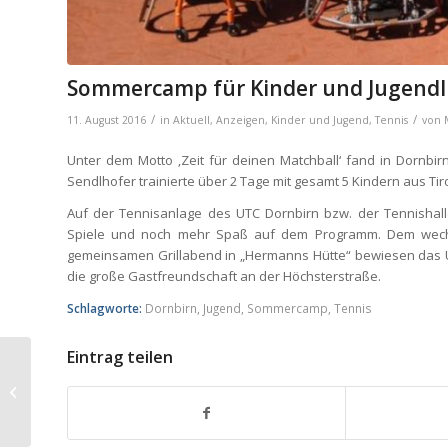
Sommercamp für Kinder und Jugendli
/
/
11. August 2016
in
Aktuell
,
Anzeigen
,
Kinder und Jugend
,
Tennis
von
Unter dem Motto ‚Zeit für deinen Matchball‘ fand in Dornbir
Sendlhofer trainierte über 2 Tage mit gesamt 5 Kindern aus Tir
Auf der Tennisanlage des UTC Dornbirn bzw. der Tennisha
Spiele und noch mehr Spaß auf dem Programm. Dem wechsel
gemeinsamen Grillabend in „Hermanns Hütte“ bewiesen das U
die große Gastfreundschaft an der Höchsterstraße.
Schlagworte:
Dornbirn
,
Jugend
,
Sommercamp
,
Tennis
Eintrag teilen
Geht nid gibt’s nid!
Kurzfilm über Simon
Wallner