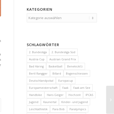
KATEGORIEN
Kategorien
n
SCHLAGWÖRTER
2. Bundesliga
2. Bundesliga Süd
e
m
Austria Cup
Austrian Grand Prix
r
Bad Häring
Basketball
Benekickt'z
Bertl Rangger
Billard
Bogenschiessen
Deutschlandpokal
Europacup
Europameisterschaft
Faak
Faak am See
Handbike
Hans Geiger
Hochzeit
IPCAS
Jugend
Kaunertal
Kinder- und Jugend
Leichtathletik
Para Bob
Paralympics