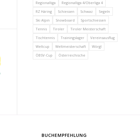
Regionalliga
Regionalliga 4/Oberliga 4
RZ Häring
Schiessen
Schwaz
Segeln
Ski Alpin
Snowboard
Sportschiessen
Tennis
Tiroler
Tiroler Meisterschaft
Tischtennis
Trainingslager
Vereinsausflug
Weltcup
Weltmeisterschaft
Wörgl
ÖBSV-Cup
Österreichische
BUCHEMPFEHLUNG