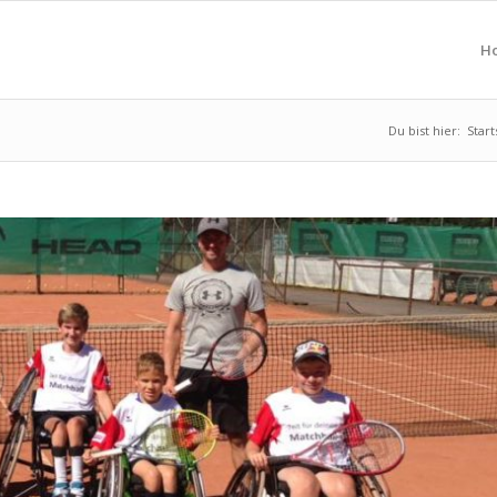
H
Du bist hier:
Start