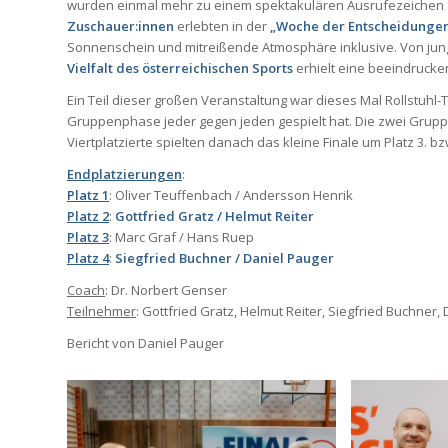
wurden einmal mehr zu einem spektakulären Ausrufezeichen f
Zuschauer:innen
erlebten in der
„Woche der Entscheidunge
Sonnenschein und mitreißende Atmosphäre inklusive. Von junge
Vielfalt des österreichischen Sports
erhielt eine beeindruck
Ein Teil dieser großen Veranstaltung war dieses Mal Rollstuhl-
Gruppenphase jeder gegen jeden gespielt hat. Die zwei Gruppen
Viertplatzierte spielten danach das kleine Finale um Platz 3. bzw
Endplatzierungen
:
Platz 1
: Oliver Teuffenbach / Andersson Henrik
Platz 2
:
Gottfried Gratz / Helmut Reiter
Platz 3
: Marc Graf / Hans Ruep
Platz 4
:
Siegfried Buchner / Daniel Pauger
Coach
: Dr. Norbert Genser
Teilnehmer
: Gottfried Gratz, Helmut Reiter, Siegfried Buchner,
Bericht von Daniel Pauger