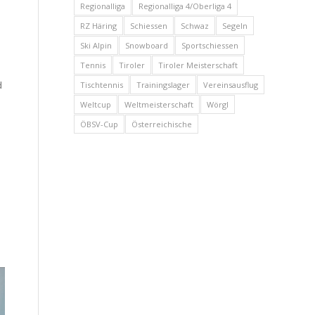
Regionalliga
Regionalliga 4/Oberliga 4
RZ Häring
Schiessen
Schwaz
Segeln
Ski Alpin
Snowboard
Sportschiessen
Tennis
Tiroler
Tiroler Meisterschaft
d
Tischtennis
Trainingslager
Vereinsausflug
Weltcup
Weltmeisterschaft
Wörgl
ÖBSV-Cup
Österreichische