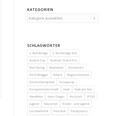
KATEGORIEN
Kategorien
SCHLAGWÖRTER
2. Bundesliga
2. Bundesliga Süd
Austria Cup
Austrian Grand Prix
Bad Häring
Basketball
Benekickt'z
Bertl Rangger
Billard
Bogenschiessen
Deutschlandpokal
Europacup
Europameisterschaft
Faak
Faak am See
Handbike
Hans Geiger
Hochzeit
IPCAS
Jugend
Kaunertal
Kinder- und Jugend
Leichtathletik
Para Bob
Paralympics