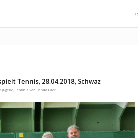
H
pielt Tennis, 28.04.2018, Schwaz
/
d Jugend
,
Tennis
von
Harald Eder