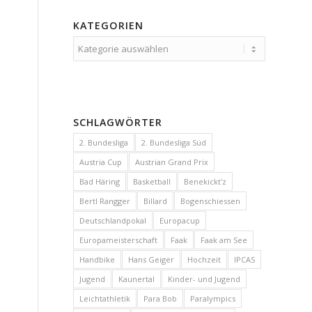
KATEGORIEN
Kategorien
SCHLAGWÖRTER
2. Bundesliga
2. Bundesliga Süd
Austria Cup
Austrian Grand Prix
Bad Häring
Basketball
Benekickt'z
Bertl Rangger
Billard
Bogenschiessen
Deutschlandpokal
Europacup
Europameisterschaft
Faak
Faak am See
Handbike
Hans Geiger
Hochzeit
IPCAS
Jugend
Kaunertal
Kinder- und Jugend
Leichtathletik
Para Bob
Paralympics