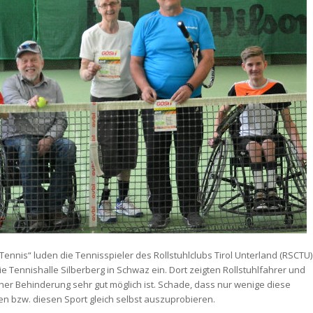
Tennis“ luden die Tennisspieler des Rollstuhlclubs Tirol Unterland (RSCTU)
die Tennishalle Silberberg in Schwaz ein. Dort zeigten Rollstuhlfahrer und
ner Behinderung sehr gut möglich ist. Schade, dass nur wenige diese
ren bzw. diesen Sport gleich selbst auszuprobieren.