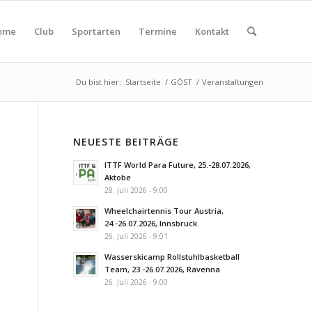
ome
Club
Sportarten
Termine
Kontakt
Du bist hier:
Startseite
/
GÖST
/
Veranstaltungen
NEUESTE BEITRÄGE
ITTF World Para Future, 25.-28.07.2026,
Aktobe
28. Juli 2026 - 9:00
Wheelchairtennis Tour Austria,
24.-26.07.2026, Innsbruck
26. Juli 2026 - 9:01
Wasserskicamp Rollstuhlbasketball
Team, 23.-26.07.2026, Ravenna
26. Juli 2026 - 9:00