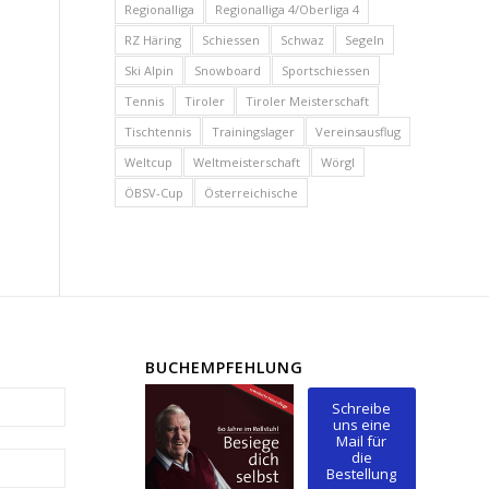
Regionalliga
Regionalliga 4/Oberliga 4
RZ Häring
Schiessen
Schwaz
Segeln
Ski Alpin
Snowboard
Sportschiessen
Tennis
Tiroler
Tiroler Meisterschaft
Tischtennis
Trainingslager
Vereinsausflug
Weltcup
Weltmeisterschaft
Wörgl
ÖBSV-Cup
Österreichische
BUCHEMPFEHLUNG
Schreibe
uns eine
Mail für
die
Bestellung