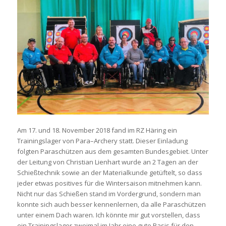
Am 17. und 18. November 2018 fand im RZ Häring ein
Trainingslager von Para–Archery statt. Dieser Einladung
folgten Paraschützen aus dem gesamten Bundesgebiet. Unter
der Leitung von Christian Lienhart wurde an 2 Tagen an der
Schießtechnik sowie an der Materialkunde getüftelt, so dass
jeder etwas positives für die Wintersaison mitnehmen kann.
Nicht nur das Schießen stand im Vordergrund, sondern man
konnte sich auch besser kennenlernen, da alle Paraschützen
unter einem Dach waren. Ich könnte mir gut vorstellen, dass
ein Trainingslager zweimal im Jahr eine gute Basis für den