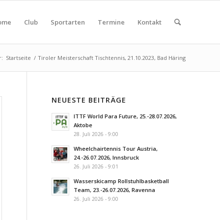
ome
Club
Sportarten
Termine
Kontakt
r:
Startseite
/
Tiroler Meisterschaft Tischtennis, 21.10.2023, Bad Häring
NEUESTE BEITRÄGE
ITTF World Para Future, 25.-28.07.2026,
Aktobe
28. Juli 2026 - 9:00
Wheelchairtennis Tour Austria,
24.-26.07.2026, Innsbruck
26. Juli 2026 - 9:01
Wasserskicamp Rollstuhlbasketball
Team, 23.-26.07.2026, Ravenna
26. Juli 2026 - 9:00