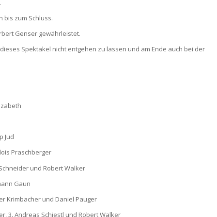
.
en bis zum Schluss.
orbert Genser gewährleistet.
h dieses Spektakel nicht entgehen zu lassen und am Ende auch bei der
lizabeth
pp Jud
Alois Praschberger
s Schneider und Robert Walker
ermann Gaun
alter Krimbacher und Daniel Pauger
der, 3. Andreas Schiestl und Robert Walker