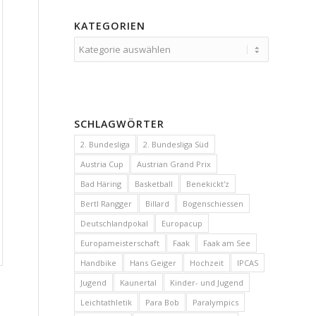
KATEGORIEN
Kategorien
SCHLAGWÖRTER
2. Bundesliga
2. Bundesliga Süd
Austria Cup
Austrian Grand Prix
Bad Häring
Basketball
Benekickt'z
Bertl Rangger
Billard
Bogenschiessen
Deutschlandpokal
Europacup
Europameisterschaft
Faak
Faak am See
Handbike
Hans Geiger
Hochzeit
IPCAS
Jugend
Kaunertal
Kinder- und Jugend
Leichtathletik
Para Bob
Paralympics