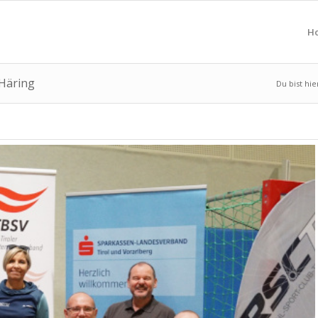
H
 Häring
Du bist hie