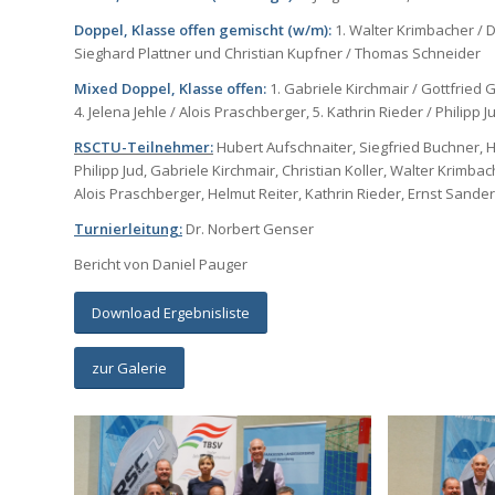
Doppel, Klasse offen gemischt (w/m):
1. Walter Krimbacher / Da
Sieghard Plattner und Christian Kupfner / Thomas Schneider
Mixed Doppel, Klasse offen:
1. Gabriele Kirchmair / Gottfried G
4. Jelena Jehle / Alois Praschberger, 5. Kathrin Rieder / Philipp J
RSCTU-Teilnehmer:
Hubert Aufschnaiter, Siegfried Buchner, H
Philipp Jud, Gabriele Kirchmair, Christian Koller, Walter Krimba
Alois Praschberger, Helmut Reiter, Kathrin Rieder, Ernst Sande
Turnierleitung:
Dr. Norbert Genser
Bericht von Daniel Pauger
Download Ergebnisliste
zur Galerie