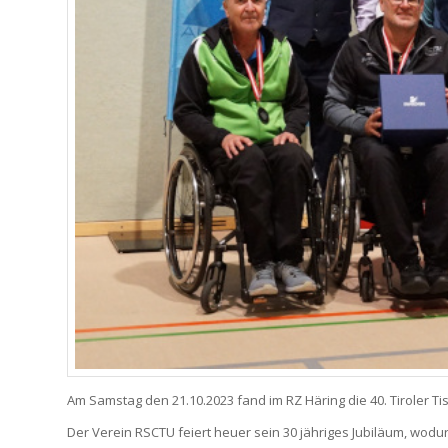
Am Samstag den 21.10.2023 fand im RZ Häring die 40. Tiroler T
Der Verein RSCTU feiert heuer sein 30 jähriges Jubiläum, wod