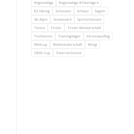
Regionalliga
Regionalliga 4/Oberliga 4
RZ Häring
Schiessen
Schwaz
Segeln
Ski Alpin
Snowboard
Sportschiessen
Tennis
Tiroler
Tiroler Meisterschaft
Tischtennis
Trainingslager
Vereinsausflug
Weltcup
Weltmeisterschaft
Wörgl
ÖBSV-Cup
Österreichische