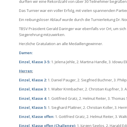
durften wir eine Rekordzahl von über 30 Teilnehmer begrüßen
Das Turnier war ein voller Erfolg, mit vielen spannenden Parti
Ein reibungsloser Ablauf wurde durch die Turnierleitung Dr. N
TBSV Präsident Gerald Daringer war ebenfalls vor Ort, um sic
Siegerehrung mitzuwirken.
Herzliche Gratulation an alle Medaillengewinner.
Damen:
Einzel, Klasse 3-5:
1. Jelena Jehle, 2. Martina Handle, 3. Idowu E
Herren:
Einzel, Klasse 2:
1. Daniel Pauger, 2. Siegfried Buchner, 3. Phili
Einzel, Klasse 3:
1. Walter Krimbacher, 2. Christian Kupfner, 3. 
Einzel, Klasse 4:
1. Gottfried Gratz, 2. Helmut Reiter, 3. Thoma
Einzel, Klasse 5:
1. Sieghard Plattner, 2. Christian Koller, 3. H
Einzel, Klasse offen:
1. Gottfried Gratz, 2. Helmut Reiter, 3. W
Einzel, Klasse offen (Challenge):
1. Jürgen Seelos, 2. Harald E