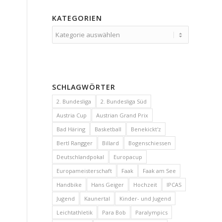
KATEGORIEN
Kategorien
SCHLAGWÖRTER
2. Bundesliga
2. Bundesliga Süd
Austria Cup
Austrian Grand Prix
Bad Häring
Basketball
Benekickt'z
Bertl Rangger
Billard
Bogenschiessen
Deutschlandpokal
Europacup
Europameisterschaft
Faak
Faak am See
Handbike
Hans Geiger
Hochzeit
IPCAS
Jugend
Kaunertal
Kinder- und Jugend
Leichtathletik
Para Bob
Paralympics