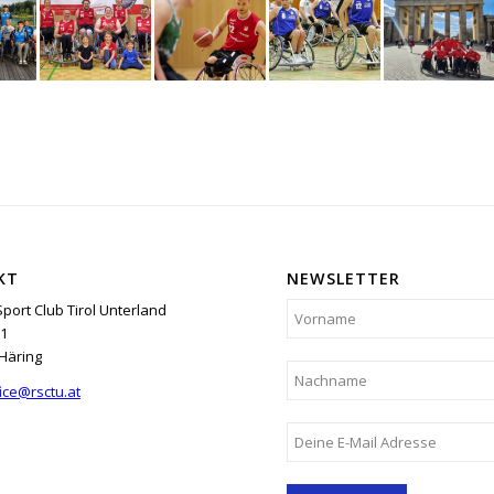
KT
NEWSLETTER
Sport Club Tirol Unterland
1
Häring
ice@rsctu.at