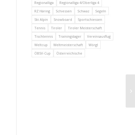
Regionalliga
Regionalliga 4/Oberliga 4
RZ Häring
Schiessen
Schwaz
Segeln
Ski Alpin
Snowboard
Sportschiessen
Tennis
Tiroler
Tiroler Meisterschaft
Tischtennis
Trainingslager
Vereinsausflug
Weltcup
Weltmeisterschaft
Wörgl
ÖBSV-Cup
Österreichische