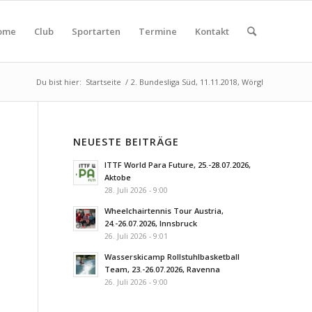
ome
Club
Sportarten
Termine
Kontakt
Du bist hier:
Startseite
/
2. Bundesliga Süd, 11.11.2018, Wörgl
NEUESTE BEITRÄGE
ITTF World Para Future, 25.-28.07.2026,
Aktobe
28. Juli 2026 - 9:00
Wheelchairtennis Tour Austria,
24.-26.07.2026, Innsbruck
26. Juli 2026 - 9:01
Wasserskicamp Rollstuhlbasketball
Team, 23.-26.07.2026, Ravenna
26. Juli 2026 - 9:00