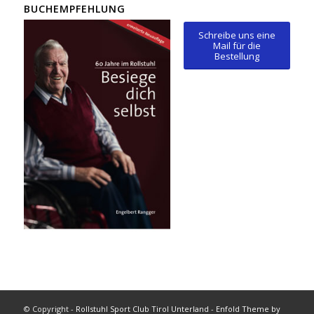
BUCHEMPFEHLUNG
Schreibe uns eine
Mail für die
Bestellung
© Copyright -
Rollstuhl Sport Club Tirol Unterland
-
Enfold Theme by