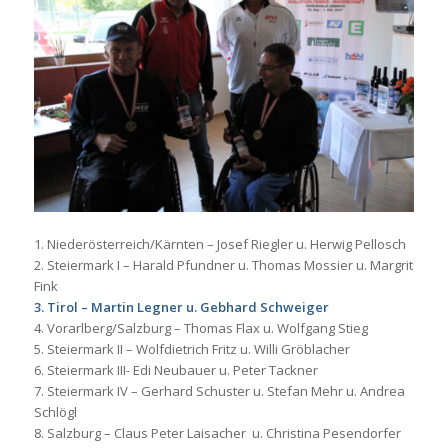
1. Niederösterreich/Kärnten – Josef Riegler u. Herwig Pellosch
2. Steiermark I – Harald Pfundner u. Thomas Mossier u. Margrit
Fink
3. Tirol – Martin Legner u. Gebhard Schweiger
4. Vorarlberg/Salzburg – Thomas Flax u. Wolfgang Stieg
5. Steiermark II – Wolfdietrich Fritz u. Willi Gröblacher
6. Steiermark III- Edi Neubauer u. Peter Tackner
7. Steiermark IV – Gerhard Schuster u. Stefan Mehr u. Andrea
Schlögl
8. Salzburg – Claus Peter Laisacher u. Christina Pesendorfer