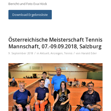
Bericht und Foto Eva Höck
Download Ergebnisliste
Österreichische Meisterschaft Tennis
Mannschaft, 07.-09.09.2018, Salzburg
/
/
9. September 2018
in
Aktuell
,
Anzeigen
,
Tennis
von
Harald Eder