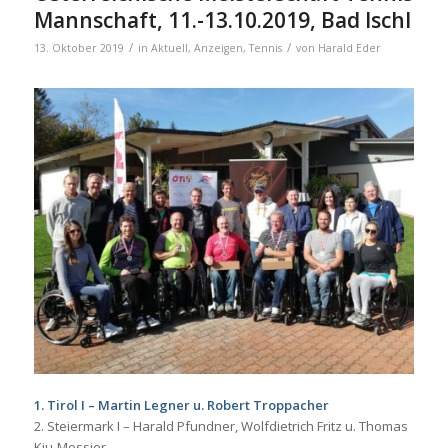
Mannschaft, 11.-13.10.2019, Bad Ischl
/
/
13. Oktober 2019
in
Aktuell
,
Anzeigen
,
Tennis
von
Harald Eder
1. Tirol I – Martin Legner u. Robert Troppacher
2. Steiermark I – Harald Pfundner, Wolfdietrich Fritz u. Thomas
Kiu-Mossier