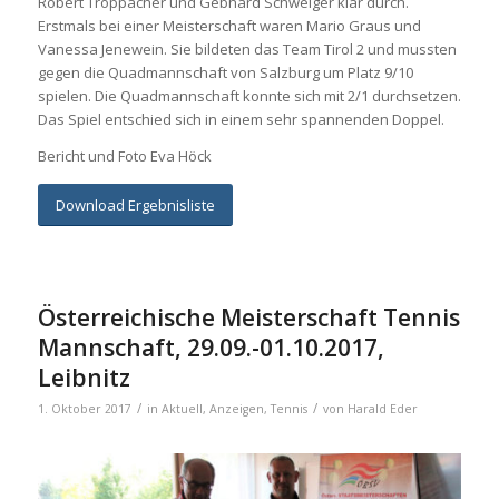
Robert Troppacher und Gebhard Schweiger klar durch.
Erstmals bei einer Meisterschaft waren Mario Graus und
Vanessa Jenewein. Sie bildeten das Team Tirol 2 und mussten
gegen die Quadmannschaft von Salzburg um Platz 9/10
spielen. Die Quadmannschaft konnte sich mit 2/1 durchsetzen.
Das Spiel entschied sich in einem sehr spannenden Doppel.
Bericht und Foto Eva Höck
Download Ergebnisliste
Österreichische Meisterschaft Tennis
Mannschaft, 29.09.-01.10.2017,
Leibnitz
/
/
1. Oktober 2017
in
Aktuell
,
Anzeigen
,
Tennis
von
Harald Eder