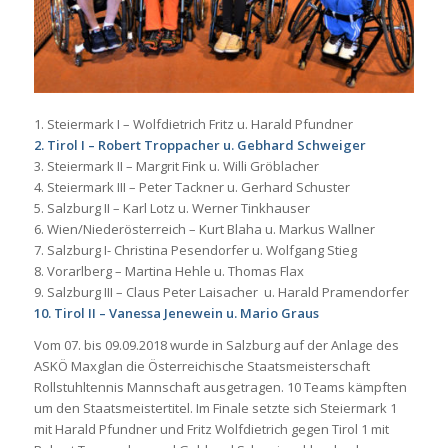
1. Steiermark I – Wolfdietrich Fritz u. Harald Pfundner
2. Tirol I – Robert Troppacher u. Gebhard Schweiger
3. Steiermark II – Margrit Fink u. Willi Gröblacher
4. Steiermark III – Peter Tackner u. Gerhard Schuster
5. Salzburg II – Karl Lotz u. Werner Tinkhauser
6. Wien/Niederösterreich – Kurt Blaha u. Markus Wallner
7. Salzburg I- Christina Pesendorfer u. Wolfgang Stieg
8. Vorarlberg – Martina Hehle u. Thomas Flax
9. Salzburg III – Claus Peter Laisacher u. Harald Pramendorfer
10. Tirol II – Vanessa Jenewein u. Mario Graus
Vom 07. bis 09.09.2018 wurde in Salzburg auf der Anlage des
ASKÖ Maxglan die Österreichische Staatsmeisterschaft
Rollstuhltennis Mannschaft ausgetragen. 10 Teams kämpften
um den Staatsmeistertitel. Im Finale setzte sich Steiermark 1
mit Harald Pfundner und Fritz Wolfdietrich gegen Tirol 1 mit