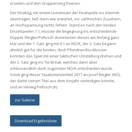
erzielen und den Gruppensieg fixieren.
Der Finaltag, mit einem Livestream der Finalspiele ins Internet
übertragen, ließ dann wie erwartet, vor zahlreichen Zusehern,
an Hochspannung nichts fehlen. Stand es nach den beiden
Einzelspielen 1:1, musste die Begegnung ins entscheidende
Doppel. Riegler/Pellosch dominierten dieses am Anfang ganz
klar und der 1. Satz ging mit 6:1 an NÖ/K, der 2. Satz begann
ähnlich gut für die beiden, doch Pfundner/Kiu-Mossier
konnten das Spiel mit einer taktischen Umstellung drehen und
der 2. Satz ging ins Tie-Break, welches dann aber
schlussendlich doch zugunsten NÖ/K entschieden wurde.
Somit ging dieser Staatsmeistertitel 2017 an Josef Riegler (NÖ),
der damit seinen Titel aus dem Vorjahr verteidigen konnte,
und an Herwig Pellosch (K).
zur Galerie
Download Ergebnisliste