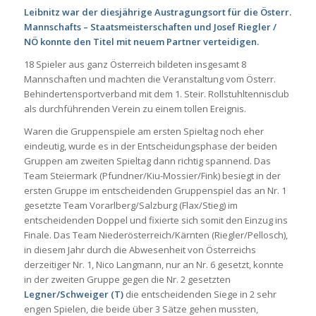
Leibnitz war der diesjährige Austragungsort für die Österr.
Mannschafts – Staatsmeisterschaften und Josef Riegler /
NÖ konnte den Titel mit neuem Partner verteidigen.
18 Spieler aus ganz Österreich bildeten insgesamt 8
Mannschaften und machten die Veranstaltung vom Österr.
Behindertensportverband mit dem 1. Steir. Rollstuhltennisclub
als durchführenden Verein zu einem tollen Ereignis.
Waren die Gruppenspiele am ersten Spieltag noch eher
eindeutig, wurde es in der Entscheidungsphase der beiden
Gruppen am zweiten Spieltag dann richtig spannend. Das
Team Steiermark (Pfundner/Kiu-Mossier/Fink) besiegt in der
ersten Gruppe im entscheidenden Gruppenspiel das an Nr. 1
gesetzte Team Vorarlberg/Salzburg (Flax/Stieg) im
entscheidenden Doppel und fixierte sich somit den Einzug ins
Finale. Das Team Niederösterreich/Kärnten (Riegler/Pellosch),
in diesem Jahr durch die Abwesenheit von Österreichs
derzeitiger Nr. 1, Nico Langmann, nur an Nr. 6 gesetzt, konnte
in der zweiten Gruppe gegen die Nr. 2 gesetzten
Legner/Schweiger (T)
die entscheidenden Siege in 2 sehr
engen Spielen, die beide über 3 Sätze gehen mussten,